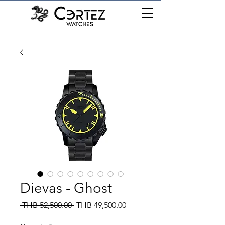
เมนู
Dievas - Ghost
Regular
Sale
 THB 52,500.00 
THB 49,500.00
Price
Price