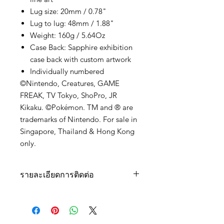
Lug size: 20mm / 0.78"
Lug to lug: 48mm / 1.88"
Weight: 160g / 5.64Oz
Case Back: Sapphire exhibition
case back with custom artwork
Individually numbered
©Nintendo, Creatures, GAME
FREAK, TV Tokyo, ShoPro, JR
Kikaku. ©Pokémon. TM and ® are
trademarks of Nintendo. For sale in
Singapore, Thailand & Hong Kong
only.
รายละเอียดการติดต่อ
สอบถามสินค้าเพิ่มเติมได้ที่
Tel : 092-272-6762, 092-516-9366
Line : Cortezwatches