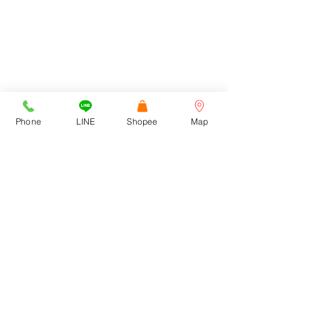
E-Mail : cortezwatches@gmail.com
Facebook : Cortezwatches
โชว์รูมที่ Town in Town 1213/43
ADDRESS
ถนนศรีวรา ซอยลาดพร้าว94
สามารถเข้าทางเลียบด่วนฯ /
รามคำแหง 39 และ 43/1
Cortez Watches , 1213/43
Sriwara Road, Ladproa94,
Phone
LINE
Shopee
Map
Bangkok 10310
cortezwatches@gmail.com
Tel:
092-516-9366
092-272-6762
CONTACT US