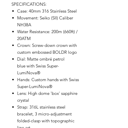
SPECIFICATIONS:
Case: 40mm 316 Stainless Steel
Movement: Seiko (SII) Caliber
NH38A
Water Resistance: 200m (660ft) /
20ATM
Crown: Screw-down crown with
custom embossed BOLDR logo
Dial: Matte ombré petrol
blue with Swiss Super-
LumiNova®
Hands: Custom hands with Swiss
Super-LumiNova®
Lens: High dome 'box' sapphire
crystal
Strap: 316L stainless steel
bracelet, 3 micro-adjustment
folded-clasp with topographic
line art