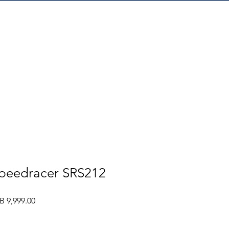
mer Service
peedracer SRS212
ular
Sale
B 9,999.00
e
Price