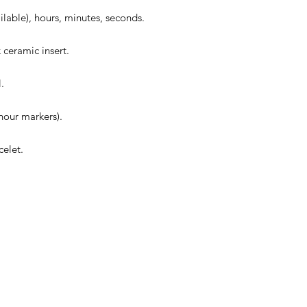
ble), hours, minutes, seconds.
 ceramic insert.
.
hour markers).
celet.
CONTACT US