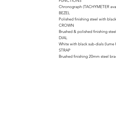
FUNCTIONS
Chronograph (TACHYMETER availa
BEZEL
Polished finishing steel with black
CROWN
Brushed & polished finishing steel
DIAL
White with black sub-dials (lume 
STRAP
Brushed finishing 20mm steel bra
ADDRESS
Cortez Watches , 1213/43
Sriwara Road, Ladproa94,
Bangkok 10310