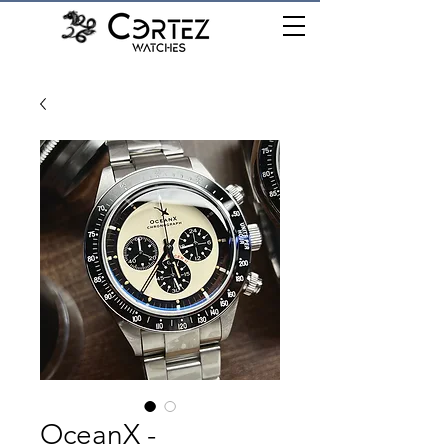
เมนู
OceanX -