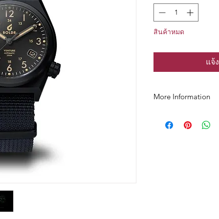
สินค้าหมด
แจ้ง
More Information
สอบถามสินค้าเพิ่มเติมไ
Tel : 092-272-6762, 0
Line : Cortezwatches
E-Mail : cortezwatc
Facebook : Cortezwa
โชว์รูมที่ Town in To
ถนนศรีวรา ซอยลาดพ
สามารถเข้าทางเลียบด