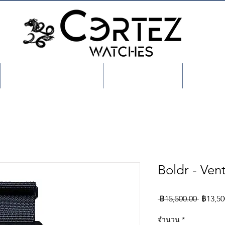
Shop/เลือกสินค้า
About US
Custo
Boldr - Ven
ราคา
 ฿15,500.00 
฿13,50
ปกติ
จำนวน
*