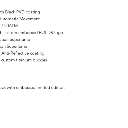
th Black PVD coating
Automatic Movement
) / 20ATM
th custom embossed BOLDR logo
 Japan Superlume
pan Superlume
h Anti-Reflective coating
 custom titanium buckles
ck with embossed limited edition