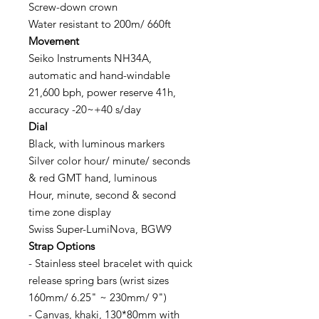
Screw-down crown
Water resistant to 200m/ 660ft
Movement
Seiko Instruments NH34A,
automatic and hand-windable
21,600 bph, power reserve 41h,
accuracy -20~+40 s/day
Dial
Black, with luminous markers
Silver color hour/ minute/ seconds
& red GMT hand, luminous
Hour, minute, second & second
time zone display
Swiss Super-LumiNova, BGW9
Strap Options
- Stainless steel bracelet with quick
release spring bars (wrist sizes
160mm/ 6.25" ~ 230mm/ 9")
- Canvas, khaki, 130*80mm with