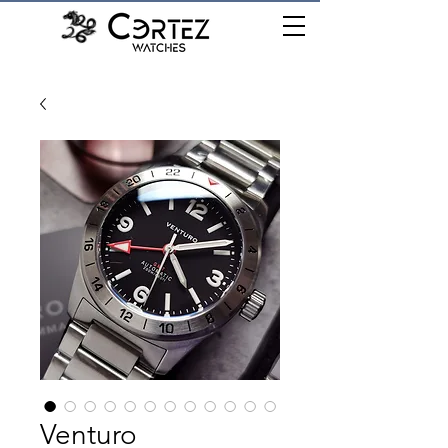
เมนู
Venturo