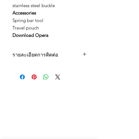
stainless steel buckle
Accessories
Spring bar tool
Travel pouch
Download Opera
รายละเอียดการติดต่อ
สอบถามสินค้าเพิ่มเติมได้ที่
Tel : 092-272-6762, 092-516-9366
Line : Cortezwatches
E-Mail : cortezwatches@gmail.com
Facebook : Cortezwatches
โชว์รูมที่ Town in Town 1213/43
ADDRESS
ถนนศรีวรา ซอยลาดพร้าว94
สามารถเข้าทางเลียบด่วนฯ /
รามคำแหง 39 และ 43/1
Cortez Watches , 1213/43
Sriwara Road, Ladproa94,
Bangkok 10310