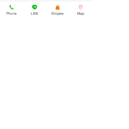
cortezwatches@gmail.com
Tel:
092-516-9366
Phone
LINE
Shopee
Map
092-272-6762
CONTACT US
Submit | ส่งข้อมูล