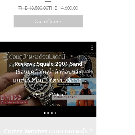
Regular Price
Sale Price
THB 18,500.00
THB 14,600.00
THB 18,500.00
Out of Stock
Review : Squale 2001 Sand
(ย้อนยุคตัวกันน้ำตัวท็อปของ
แบรนด์ สีใหม่ ได้สายเหล็กตรง
รุ่น)
Play Video
Cortez Watches ขายนาฬิกาอะไร ?