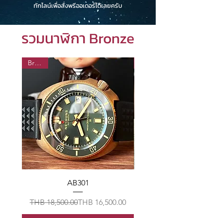
ทักไลน์เพื่อสั่งพรีออเดอร์ได้เลยครับ
รวมนาฬิกา Bronze
Bronze
พรีออเดอร์
AB301
Gruppo Gamma - Peac
Regular Price
Sale Price
THB 18,500.00
THB 16,500.00
THB 37,500.00