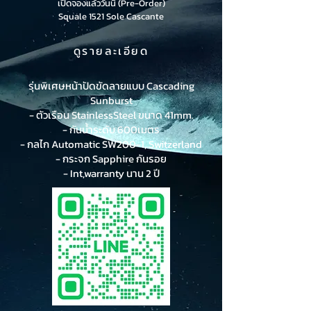
เปิดจองแล้ววันนี้ (Pre-Order)
Squale 1521 Sole Cascante
ดูรายละเอียด
รุ่นพิเศษหน้าปัดขัดลายแบบ Cascading
Sunburst
- ตัวเรือน StainlessSteel ขนาด 41mm.
- กันน้ำระดับ 600เมตร
- กลไก Automatic SW200-1, Switzerland
- กระจก Sapphire กันรอย
- Int,warranty นาน 2 ปี