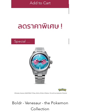
Add to Cart
ลดราคาพิเศษ !
Special Edition
Boldr - Venesaur - the Pokemon
Boldr - Pikachu - the 
Collection